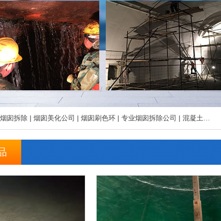
烟囱拆除
|
烟囱美化公司
|
烟囱刷色环
|
专业烟囱拆除公司
|
混凝土烟囱美化
品