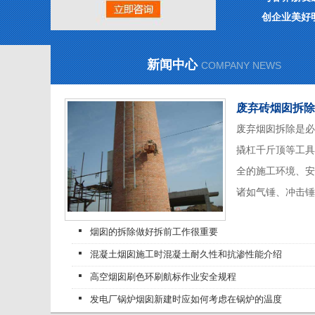
创企业美好
新闻中心
COMPANY NEWS
废弃砖烟囱拆除
废弃烟囱拆除是必
撬杠千斤顶等工具
全的施工环境、安
诸如气锤、冲击锤、
烟囱的拆除做好拆前工作很重要
混凝土烟囱施工时混凝土耐久性和抗渗性能介绍
高空烟囱刷色环刷航标作业安全规程
发电厂锅炉烟囱新建时应如何考虑在锅炉的温度