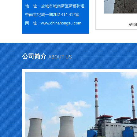
地 址：盐城市城南新区新部街道
中南世纪城一期2B2-414-417室
网 址：www.chinahongsu.com
砖烟
公司简介
ABOUT US