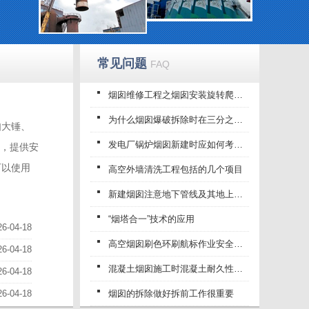
常见问题
FAQ
烟囱维修工程之烟囱安装旋转爬梯和监测平台
为什么烟囱爆破拆除时在三分之一处折断?
如大锤、
发电厂锅炉烟囱新建时应如何考虑在锅炉的温
，提供安
可以使用
高空外墙清洗工程包括的几个项目
新建烟囱注意地下管线及其地上地下设施的加
“烟塔合一”技术的应用
26-04-18
高空烟囱刷色环刷航标作业安全规程
26-04-18
混凝土烟囱施工时混凝土耐久性和抗渗性能介
26-04-18
26-04-18
烟囱的拆除做好拆前工作很重要