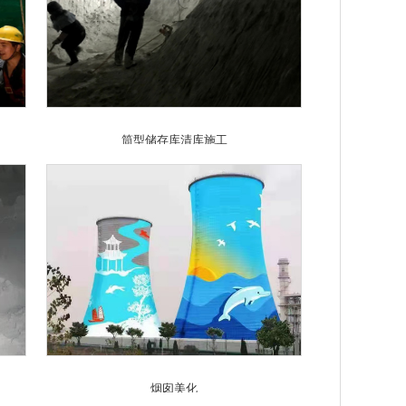
筒型储存库清库施工
烟囱美化