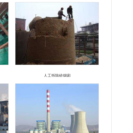
人工拆除砖烟囱