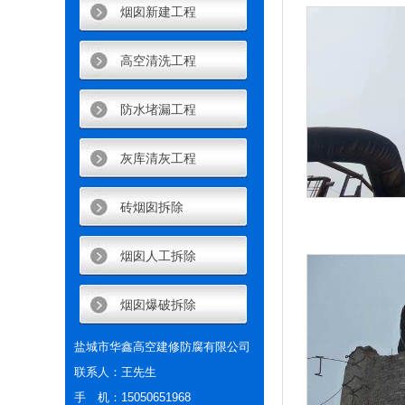
烟囱新建工程
高空清洗工程
防水堵漏工程
灰库清灰工程
砖烟囱拆除
烟囱人工拆除
烟囱爆破拆除
盐城市华鑫高空建修防腐有限公司
联系人：王先生
手 机：15050651968