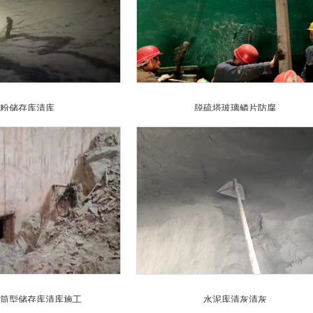
粉储存库清库
脱硫塔玻璃鳞片防腐
筒型储存库清库施工
水泥库清灰清灰