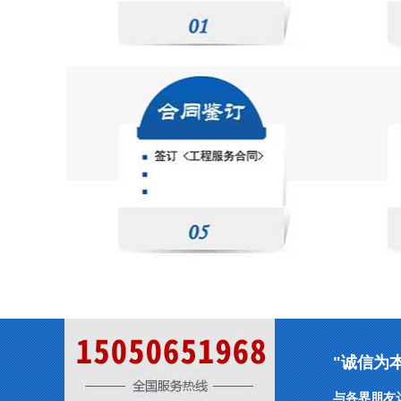
"诚信为
与各界朋友