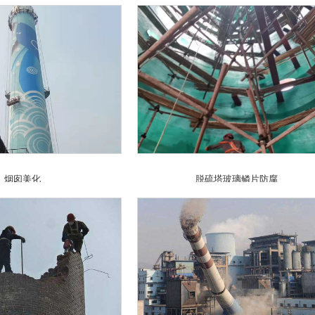
烟囱美化
脱硫塔玻璃鳞片防腐