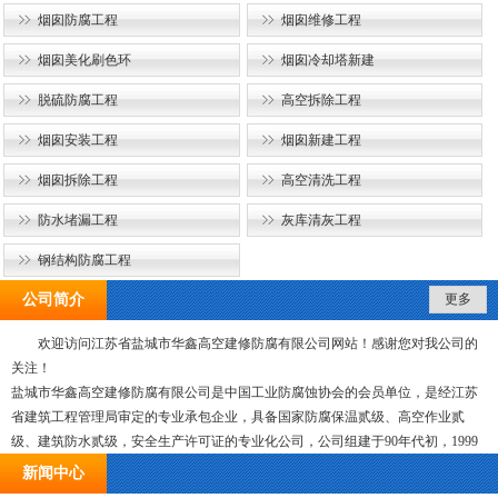
烟囱防腐工程
烟囱维修工程
烟囱美化刷色环
烟囱冷却塔新建
脱硫防腐工程
高空拆除工程
烟囱安装工程
烟囱新建工程
烟囱拆除工程
高空清洗工程
防水堵漏工程
灰库清灰工程
钢结构防腐工程
公司简介
更多
欢迎访问江苏省盐城市华鑫高空建修防腐有限公司网站！感谢您对我公司的
关注！
盐城市华鑫高空建修防腐有限公司是中国工业防腐蚀协会的会员单位，是经江苏
省建筑工程管理局审定的专业承包企业，具备国家防腐保温贰级、高空作业贰
级、建筑防水贰级，安全生产许可证的专业化公司，公司组建于90年代初，1999
年8月份由原来的国有企业改制为股份有限公司，经过十多年的艰苦创业，现已发
新闻中心
展成为领导班子过硬、技术力量雄厚，具有较强有经济实力和高素质的施工与管