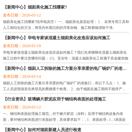
理队伍。企业信誉和科技含量均在国内同行业中处于领先地位，并率先通过了国
【新闻中心】烟囱美化施工找哪家?
际质量体系认证。
发布日期：2026-03-12
公司注册资本5066万，目前下辖十四个工程处，从业人数260人，具备各类专业技
烟囱美化施工找哪家?找华电高空！ 一、烟囱美化基层处理： 1 、采用专用工具和
术职称的20人，其中高级工程师3人，工程师、经济师、会计师共10人，项目经理
人工相结合的方法，将筒内长期沉积的浮浆杂物、施工附着物清除干净。
10人，拥有大中型机械设备118台（件），年施工产值近3亿元。公司现有9个驻外
办事处：广州办事处、济南办事处、合肥办事处、南昌办事处、沈阳办事处、大
【新闻中心】华电专家谈混凝土烟囱美化改造应该如何施工
连办事处、杭州办事处、郑州办事处、太原办事处。施工网点遍及全国各地二十
发布日期：2026-03-19
多个省、市、区，涉及石油、化工、冶金、电力、能源、航天、建材、国防、交
华电专家谈混凝土烟囱美化改造应该如何施工？我们先来聊聊在混凝土烟囱美化
通、煤炭、医药、轻纺、食品、港口等十多个行业，承揽了大量的烟囱水塔新
施工过程中要注意哪些问题： (1)、安全性：混凝土烟囱美化工程属于高耸建筑物
建、烟囱维修、烟囱拆除、烟囱防腐、烟囱脱硫、冷却塔防腐、炉架防腐、风机
施工，危险性极高，因此首先要保证高空悬挂平台的连接装置的安全性。 (2)、混
【新闻中心】烟囱人工拆除的施工方案分享亲爱的电厂锅炉厂的老板们
塔筒清洗、地下室、水池、隧道、电缆沟防渗堵漏、仓储、水泥库清灰、生料库
凝土烟囱美化工
清灰、水泥罐清灰等工程，公司自建组建以来，坚持走反术革新之路，依靠丰富
发布日期：2026-03-14
的施工经验、先进的施工技术和科学的网络化管理手段。先后承接了系统内各类
烟囱人工拆除的施工方案分享亲爱的电厂锅炉厂的老板们，有以下几点： 1、施
高空防腐检修、高空航标灯安装、防水堵漏、化学锚固、烟囱水塔新建、烟囱水
工人员进现场首先将登高的爬梯逐个检查。 2、由于烟囱在施工期间不能停产，
处于不停产状态下施工。
塔维修、烟囱水塔拆除、环保脱硫等工程近万项，其中高大难度工程和国家重点
【行业资讯】玻璃鳞片胶泥应用于钢结构表面的处理施工
工程，都以工程质量好、安全率高，赢得了广大用户的一致好评。
发布日期：2026-03-12
公司将坚持以人为本，全面构建和谐发展的新环境，建立现代企业制度，规范运
一、钢结构表面处理施工规范; ; 对于鳞片胶泥（涂料）应用于钢结构设备内表
作，坚持走科技兴企、质量兴企之路，遵循“质量至上、业主至上、信守合同、优
面，要对钢结构表面进行表面处理，具体要求如下： ; 1、表面处理 ; 1.; 1表面处
质服务”宗旨，“团结协作、严谨求实、优质高效、开拓创新”的企业精神，精心打
理前，设备应是已按图纸要求制造、检
造精品工程，向新老客户提供满意的服务。
【新闻中心】如何对烟囱新建人员进行检查