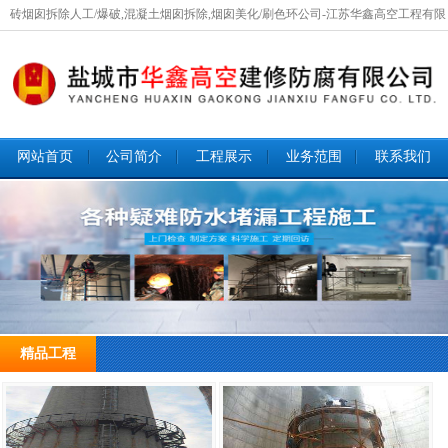
砖烟囱拆除人工/爆破,混凝土烟囱拆除,烟囱美化/刷色环公司-江苏华鑫高空工程有限
公司欢迎您咨询！
网站首页
公司简介
工程展示
业务范围
联系我们
2 / 4
精品工程